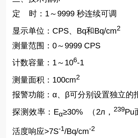
定 时：1～9999 秒连续可调
2
显示单位：CPS、Bq和Bq/cm
测量范围：0～9999 CPS
6
计数容量：1～10
-1
2
测量面积：100cm
报警功能：α、β可分别设置独立的
239
探测效率：E
≥30% （2л，
P
α
-1
-2
活度响应>7S
/Bq/cm