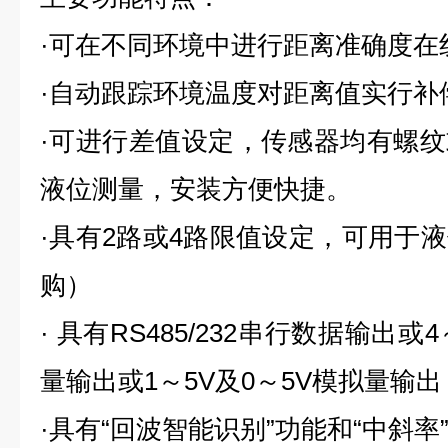
·可在不同环境中进行距离准确度在
·自动跟踪环境温度对距离值实行补
·可进行差值设定，传感器均有螺
液位测量，安装方便快捷。
·具有
2
路或
4
路限值设定，可用于液
购）
· 具有
RS485/232
串行数据输出或
4
量输出或
1
～
5V
及
0
～
5V
模拟量输出
·具有“回波智能识别”功能和“中斜