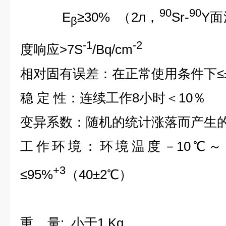
90
90
E
≥30% （2л，
Sr-
Y面
β
-1
-2
度响应>7S
/Bq/cm
相对固有误差：在正常使用条件下≤±
稳 定 性：连续工作8小时＜10％
变异系数：随机的统计涨落而产生的
工作环境：环境温度－10℃～
+3
≤95%
（40±2℃）
重 量: 小于1 Kg