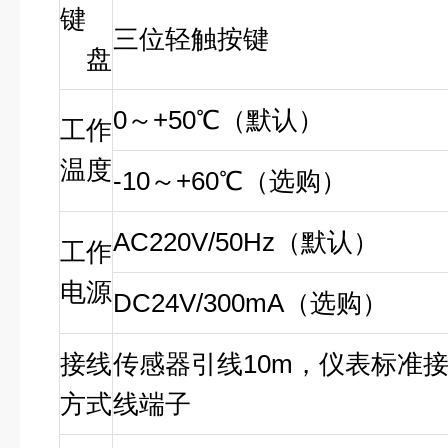
键
三位轻触按键
盘
0～+50℃（默认）
工作
温度
-10～+60℃（选购）
AC220V/50Hz（默认）
工作
电源
DC24V/300mA（选购）
接线
传感器引线
10m
，仪表标准
方式
线端子